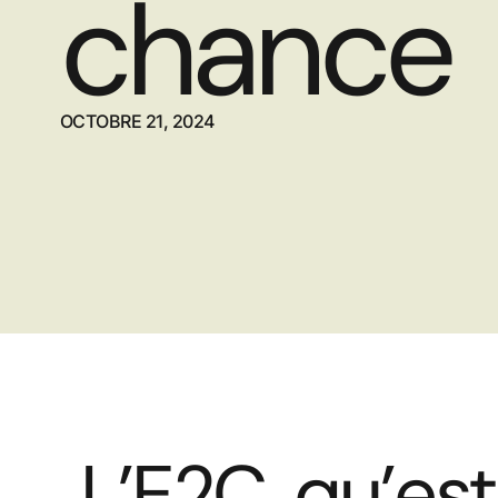
chance
OCTOBRE 21, 2024
L’E2C, qu’es